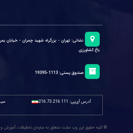
نشانی:
تهران - بزرگراه شهید چمران - خیابان یمن
باغ کشاورزی
صندوق پستی:
1113-19395
آدرس آی‌پی:
216.73.216.111
سیست
© کلیه حقوق این وب سایت متعلق به سازمان تحقیقات، آموزش و ترویج کش