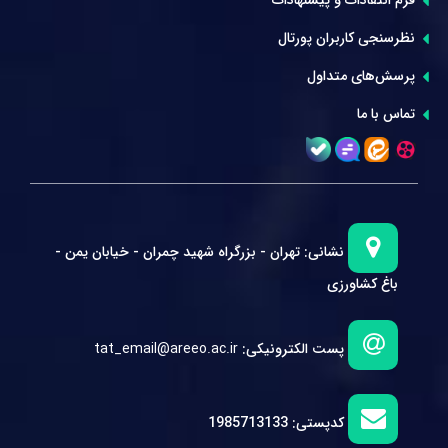
فرم انتقادات و پیشنهادات
نظرسنجی کاربران پورتال
پرسش‌های متداول
تماس با ما
نشانی:
تهران - بزرگراه شهید چمران - خیابان یمن -
باغ کشاورزی
پست الکترونیکی:
tat_email@areeo.ac.ir
کدپستی:
1985713133